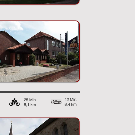
12 Min.
25 Min.
8,4 km
8,1 km