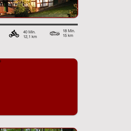
18 Min.
40 Min.
15 km
12,1 km