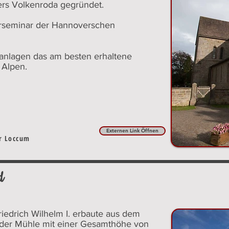
ters Volkenroda gegründet.
gerseminar der Hannoverschen
ranlagen das am besten erhaltene
 Alpen.
Externen Link Öffnen
er Loccum
d
iedrich Wilhelm I. erbaute aus dem
nder Mühle mit einer Gesamthöhe von