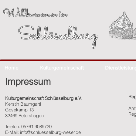
Willkommen in
Schlüsselburg
Home
Kulturgemeinschaft
Dienstleistu
Impressum
Reg
Kulturgemeinschaft Schlüsselburg e.V.
Kerstin Baumgartl
Amt
Gosekamp 13
Reg
32469 Petershagen
Telefon: 05761 9089720
E-Mail:
info@schluesselburg-weser.de